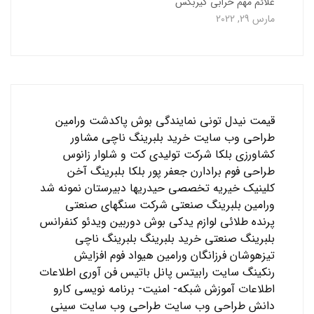
علائم مهم خرابی گیربکس
مارس 29, 2022
قیمت نیدل تونی
نمایندگی بوش پاکدشت ورامین
طراحی وب سایت
خرید بلبرینگ ناچی
مشاور
کشاورزی
بلکا
شرکت تولیدی کت و شلوار زانوس
طراحی فوم برادارن جعفر پور
بلکا
بلبرینگ آخن
کلینیک خیریه تخصصی حیدریها
دبیرستان نمونه شد
ورامین
بلبرینگ صنعتی
شرکت سنگهای صنعتی
پرنده طلائی
لوازم یدکی بوش
دوربین ویدئو کنفرانس
بلبرینگ صنعتی
خرید بلبرینگ
بلبرینگ ناچی
تیزهوشان فرزانگان ورامین
هیواد فوم
افزایش
رنکینگ سایت
رابیتس
پانل باتیس
فن آوری اطلاعات
اطلاعات
آموزش شبکه- امنیت- برنامه نویسی
کارو
دانش
طراحی وب سایت
طراحی وب سایت
سینی